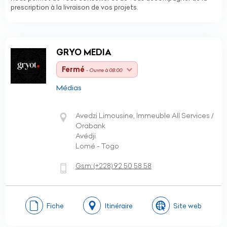
prescription à la livraison de vos projets.
GRYO MEDIA
Fermé
- Ouvre à 08:00
Médias
Avedzi Limousine, Immeuble All Services /
Orabank
Avédji
Lomé - Togo
Gsm:
(+228)
92 50 58 58
Fiche
Itinéraire
Site web