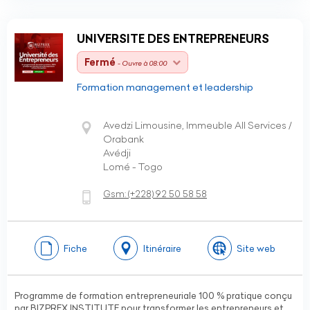
UNIVERSITE DES ENTREPRENEURS
Fermé
- Ouvre à 08:00
Formation management et leadership
Avedzi Limousine, Immeuble All Services /
Orabank
Avédji
Lomé - Togo
Gsm:
(+228)
92 50 58 58
Fiche
Itinéraire
Site web
Programme de formation entrepreneuriale 100 % pratique conçu
par BIZPREX INSTITUTE pour transformer les entrepreneurs et