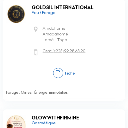
GOLDSIL INTERNATIONAL
Eau / Forage
Amdahome
Amadahomé
Lomé - Togo
Gsm:
(+228)
99 98 63 20
Fiche
Forage , Mines , Énergie, immobilier...
GLOWWITHFIRMINE
Cosmétique