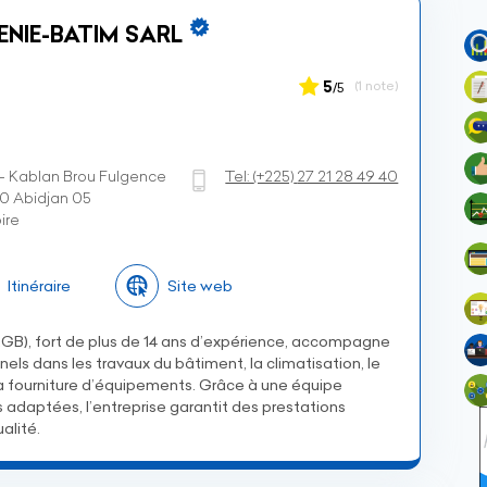
ENIE-BATIM SARL
5
(1 note)
/5
- Kablan Brou Fulgence
Tel:
(+225)
27 21 28 49 40
80 Abidjan 05
ire
Itinéraire
Site web
B), fort de plus de 14 ans d’expérience, accompagne
nnels dans les travaux du bâtiment, la climatisation, le
la fourniture d’équipements. Grâce à une équipe
s adaptées, l’entreprise garantit des prestations
alité.