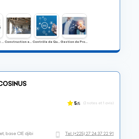
Conception et Études Techniques
Construction et Réhabilitation
Contrôle de Qualité
Gestion de Projets
 COSINUS
5
(2 notes et 1 avis)
/5
t, base CIE djibi
Tel:
(+225)
27 24 37 22 91