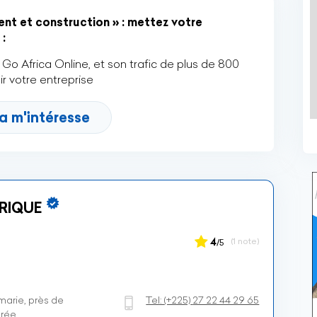
nt et construction » : mettez votre
:
Go Africa Online, et son trafic de plus de 800
r votre entreprise
a m'intéresse
RIQUE
4
(1 note)
/5
marie, près de
Tel:
(+225)
27 22 44 29 65
orée