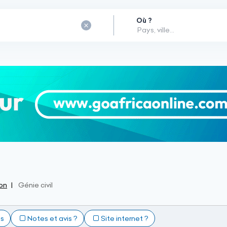
Où ?
on
Génie civil
ts
Notes et avis ?
Site internet ?