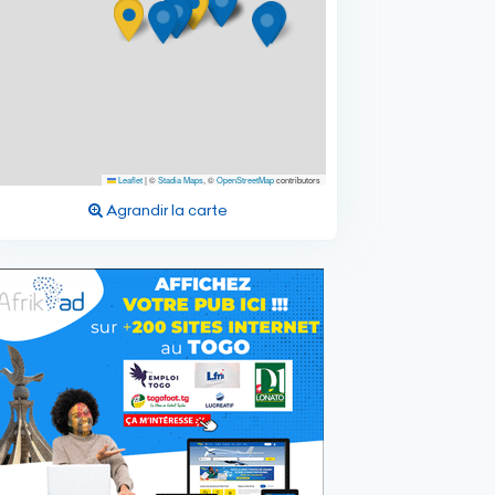
Leaflet
|
©
Stadia Maps
, ©
OpenStreetMap
contributors
Agrandir la carte