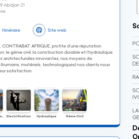
9 Abidjan 21
ire
So
Itinéraire
Site web
PO
ité, CONTRABAT AFRIQUE, profite d’une réputation
n, le génie civil, la construction durable et l’hydraulique.
SO
ns architecturales innovantes, nos moyens de
DE
humains, matériels, technologiques) nos clients nous
ur satisfaction.
RA
SO
IV
LA
Développement Rurale
Electrification
Hydraulique
Génie Civil
GE
Dé
O