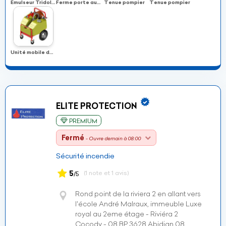
Emulseur Tridol C6 1
Ferme porte automatique
Tenue pompier
Tenue pompier
Unité mobile de mousse
ELITE PROTECTION
PREMIUM
Fermé
- Ouvre demain à 08:00
Sécurité incendie
5
(1 note et 1 avis)
/5
Rond point de la riviera 2 en allant vers
l'école André Malraux, immeuble Luxe
royal au 2eme étage - Riviéra 2
Cocody - 08 BP 3628 Abidjan 08