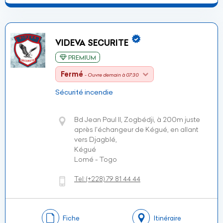
VIDEVA SECURITE
PREMIUM
Fermé
- Ouvre demain à 07:30
Sécurité incendie
Bd Jean Paul II, Zogbédji, à 200m juste
après l'échangeur de Kégué, en allant
vers Djagblé,
Kégué
Lomé - Togo
Tel:
(+228)
79 81 44 44
Fiche
Itinéraire