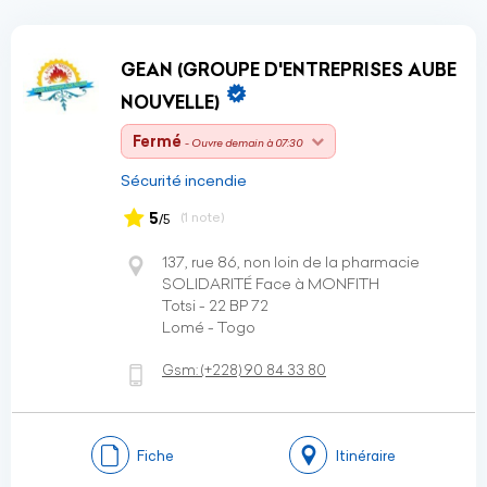
GEAN (GROUPE D'ENTREPRISES AUBE
NOUVELLE)
Fermé
- Ouvre demain à 07:30
Sécurité incendie
5
(1 note)
/5
137, rue 86, non loin de la pharmacie
SOLIDARITÉ Face à MONFITH
Totsi - 22 BP 72
Lomé - Togo
Gsm:
(+228)
90 84 33 80
Fiche
Itinéraire