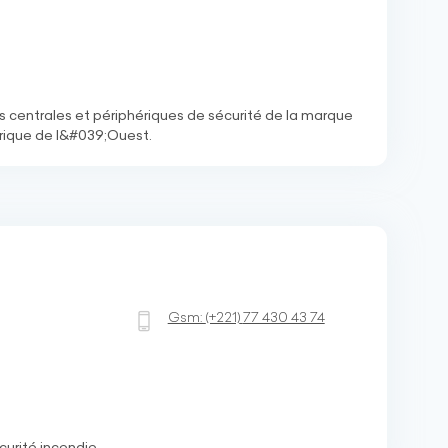
es centrales et périphériques de sécurité de la marque
rique de l&#039;Ouest.
Gsm:
(+221)
77 430 43 74
urité incendie.