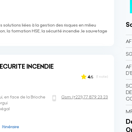
So
 solutions liées à la gestion des risques en milieu
ion, la formation HSE, la sécurité incendie ,le sauvetage
AF
SG
ECURITE INCENDIE
AF
D'
4
(1 note)
/5
SO
D
ui, en face de la Brioche
Gsm:
(+221)
77 879 23 23
CO
rgui
négal
MP
Dé
Itinéraire
O