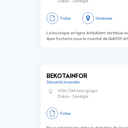
Dakar - Sénégal
Fiche
Itinéraire
La boutique en ligne AfrikAlarm distribue l
Ajax Systems pour le marché de l&#039;Af
BEKOTAINFOR
Sécurité incendie
VDN, Cité keur gorgui
Dakar - Sénégal
Fiche
Nous intervenons dans le domaine de la séc