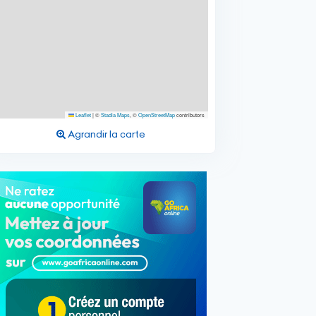
Leaflet
|
©
Stadia Maps
, ©
OpenStreetMap
contributors
Agrandir la carte