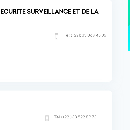
SECURITE SURVEILLANCE ET DE LA
Tel:
(+221)
33 869 45 35
Tel:
(+221)
33 822 89 73