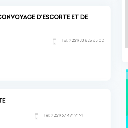
E CONVOYAGE D'ESCORTE ET DE
Tel:
(+221)
33 825 65 00
TE
Tel:
(+221)
67 491 91 91