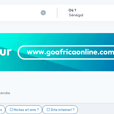
Où ?
cendie
ts
Notes et avis ?
Site internet ?