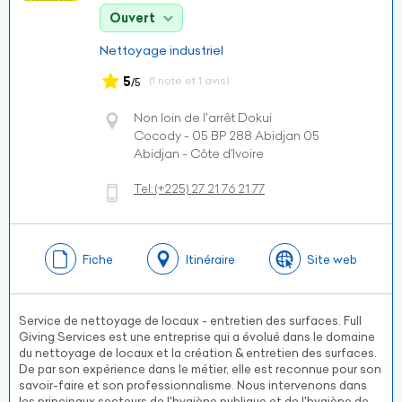
Ouvert
Nettoyage industriel
5
(1 note et 1 avis)
/5
Non loin de l'arrêt Dokui
Cocody - 05 BP 288 Abidjan 05
Abidjan - Côte d’Ivoire
Tel:
(+225)
27 21 76 21 77
Fiche
Itinéraire
Site web
Service de nettoyage de locaux - entretien des surfaces. Full
Giving Services est une entreprise qui a évolué dans le domaine
du nettoyage de locaux et la création & entretien des surfaces.
De par son expérience dans le métier, elle est reconnue pour son
savoir-faire et son professionnalisme. Nous intervenons dans
les principaux secteurs de l'hygiène publique et de l'hygiène de