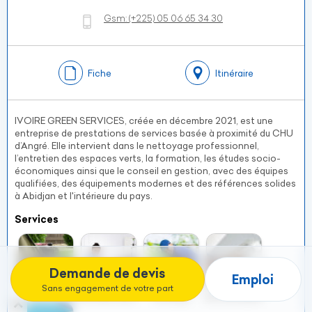
Gsm:
(+225)
05 06 65 34 30
Fiche
Itinéraire
IVOIRE GREEN SERVICES, créée en décembre 2021, est une
entreprise de prestations de services basée à proximité du CHU
d’Angré. Elle intervient dans le nettoyage professionnel,
l’entretien des espaces verts, la formation, les études socio-
économiques ainsi que le conseil en gestion, avec des équipes
qualifiées, des équipements modernes et des références solides
à Abidjan et l'intérieure du pays.
Services
Demande de devis
Emploi
Sans engagement de votre part
Entretien espaces verts
Entretien locaux professionnels
Jardinage
Entretien Splits