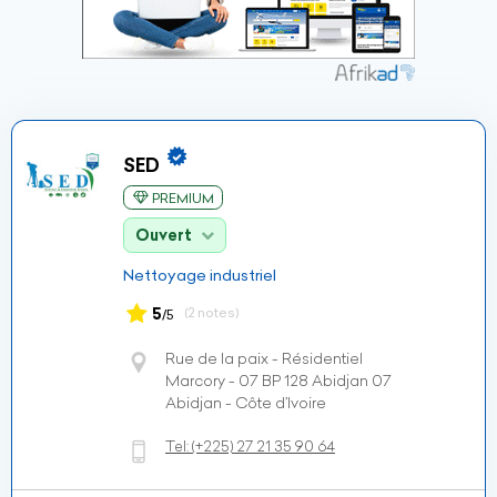
SED
PREMIUM
Ouvert
Nettoyage industriel
5
(2 notes)
/5
Rue de la paix - Résidentiel
Marcory - 07 BP 128 Abidjan 07
Abidjan - Côte d’Ivoire
Tel:
(+225)
27 21 35 90 64