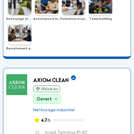
Nettoyage et entretien des locaux et espaces verts
Assistance à la personne âgée, malade ou handicapée
Formation et placement du personnel de maison
Team building
Recrutement et gestion du personnel
AXIOM CLEAN
PREMIUM
Ouvert
Nettoyage industriel
4.7
(6 notes et 5 avis)
/5
Angré Terminus 81-82