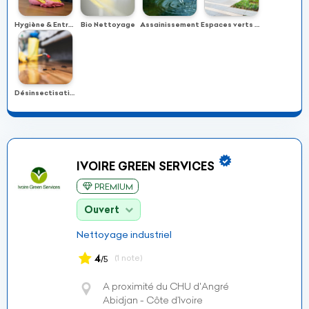
Hygiène & Entretien
Bio Nettoyage
Assainissement
Espaces verts et aménagements paysagers
Désinsectisation
IVOIRE GREEN SERVICES
PREMIUM
Ouvert
Nettoyage industriel
4
(1 note)
/5
A proximité du CHU d'Angré
Abidjan - Côte d’Ivoire