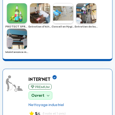
PROTECT SPRAY
Entretien d’hôtel – Hôpital
Conseil en Hygiène et en sécurité sanitaire
Entretien de bureaux et locaux professionnels
Maintenance microbiologique des climatiseurs
INTER'NET
PREMIUM
Ouvert
Nettoyage industriel
5
(1 note et 1 avis)
/5