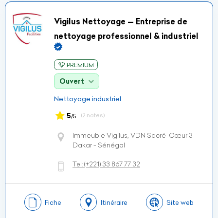
Vigilus Nettoyage — Entreprise de
nettoyage professionnel & industriel
PREMIUM
Ouvert
Nettoyage industriel
5
(2 notes)
/5
Immeuble Vigilus, VDN Sacré-Cœur 3
Dakar - Sénégal
Tel:
(+221)
33 867 77 32
Fiche
Itinéraire
Site web