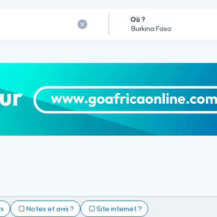
Où ?
ts
Notes et avis ?
Site internet ?