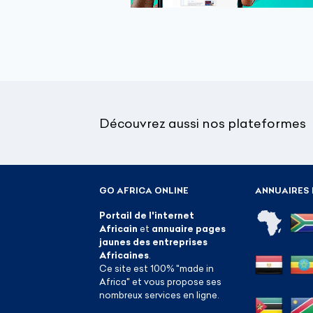
Découvrez aussi nos plateformes
GO AFRICA ONLINE
ANNUAIRES 
Portail de l'internet
Africain
et
annuaire pages
jaunes des entreprises
Africaines
.
Ce site est 100% "made in
Africa" et vous propose ses
nombreux services en ligne.