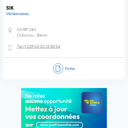
SIK
Vétérinaires
06 BP 246
Cotonou - Bénin
Tel:
(+229)
01 02 13 83 54
Fiche