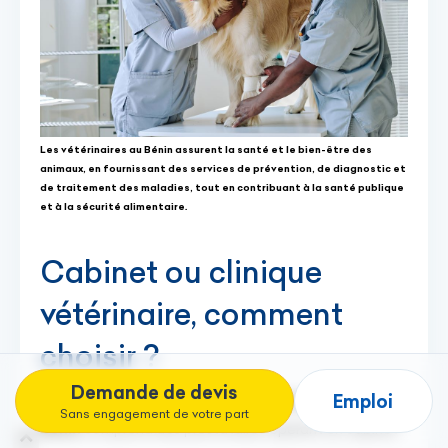
Les vétérinaires au Bénin assurent la santé et le bien-être des
animaux, en fournissant des services de prévention, de diagnostic et
de traitement des maladies, tout en contribuant à la santé publique
et à la sécurité alimentaire.
Cabinet ou clinique
vétérinaire, comment
choisir ?
Demande de devis
Emploi
La sélection Go Africa Online des
vétérinaires au
Sans engagement de votre part
Bénin
comprend des prestataires opérant en cabinet