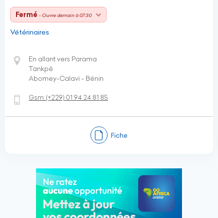
Fermé
- Ouvre demain à 07:30
Vétérinaires
En allant vers Parama
Tankpê
Abomey-Calavi - Bénin
Gsm:
(+229)
01 94 24 81 85
Fiche