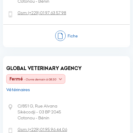
Cotonou - Bénin
Gsm:
(+229)
01 97 63 57 98
Fiche
GLOBAL VETERINARY AGENCY
Fermé
- Ouvre demain à 08:30
Vétérinaires
C/851 G, Rue Alvana
Sikècodji - 03 BP 2045
Cotonou - Bénin
Gsm:
(+229)
01 95 96 44 06