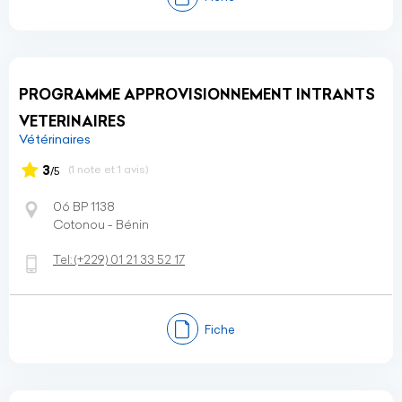
PROGRAMME APPROVISIONNEMENT INTRANTS
VETERINAIRES
Vétérinaires
3
(1 note et 1 avis)
/5
06 BP 1138
Cotonou - Bénin
Tel:
(+229)
01 21 33 52 17
Fiche