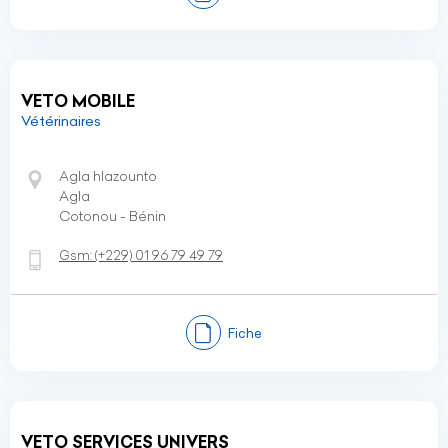
VETO MOBILE
Vétérinaires
Agla hlazounto
Agla
Cotonou - Bénin
Gsm:
(+229)
01 96 79 49 79
Fiche
VETO SERVICES UNIVERS