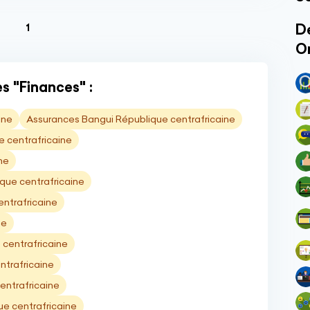
(current)
Dé
1
O
s "Finances" :
ine
Assurances Bangui République centrafricaine
e centrafricaine
ne
ique centrafricaine
ntrafricaine
ne
centrafricaine
ntrafricaine
entrafricaine
e centrafricaine