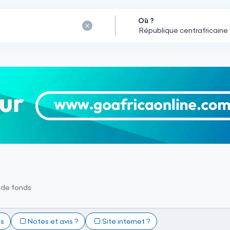
Où ?
 de fonds
ts
Notes et avis ?
Site internet ?