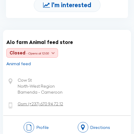
I'm interested
Alo farm Animal feed store
Closed
- Opens at 12:00
Animal feed
Cow St
North-West Region
Bamenda - Cameroon
Gsm:
(+237)
670 94 72 12
Profile
Directions