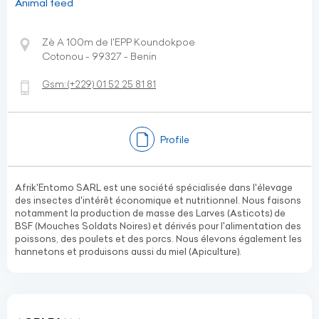
Animal feed
Zè A 100m de l'EPP Koundokpoe
Cotonou - 99327 - Benin
Gsm:
(+229)
01 52 25 81 81
Profile
Afrik'Entomo SARL est une société spécialisée dans l'élevage
des insectes d'intérêt économique et nutritionnel. Nous faisons
notamment la production de masse des Larves (Asticots) de
BSF (Mouches Soldats Noires) et dérivés pour l'alimentation des
poissons, des poulets et des porcs. Nous élevons également les
hannetons et produisons aussi du miel (Apiculture).