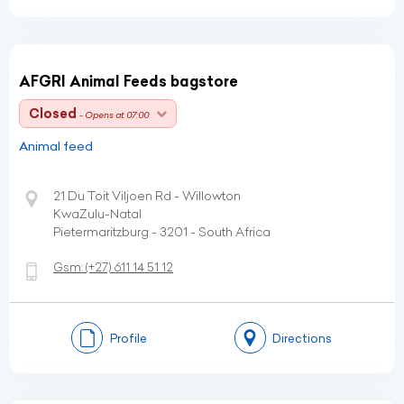
AFGRI Animal Feeds bagstore
Closed
- Opens at 07:00
Animal feed
21 Du Toit Viljoen Rd - Willowton
KwaZulu-Natal
Pietermaritzburg - 3201 - South Africa
Gsm:
(+27)
611 14 51 12
Profile
Directions