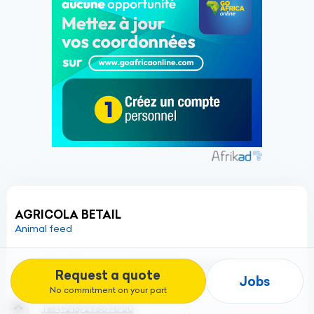
AGRICOLA BETAIL
Animal feed
Cité 602 logements Bt 10 n°32, Les Dunes
Request a quote
Jobs
Cheraga - 16014 Chéraga - Algeria
No commitment on your part
Tel:
(+213)
21 36 70 20