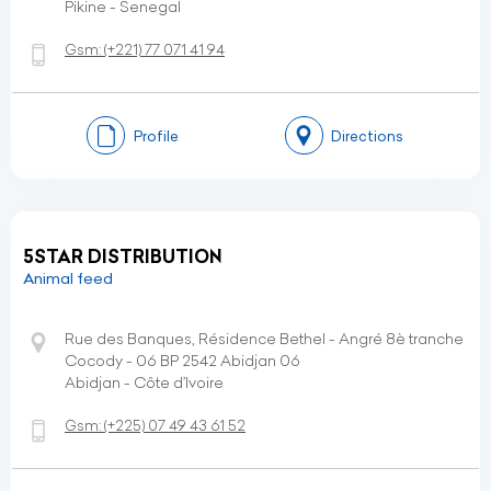
Pikine - Senegal
Gsm:
(+221)
77 071 41 94
Profile
Directions
5STAR DISTRIBUTION
Animal feed
Rue des Banques, Résidence Bethel - Angré 8è tranche
Cocody - 06 BP 2542 Abidjan 06
Abidjan - Côte d’Ivoire
Gsm:
(+225)
07 49 43 61 52