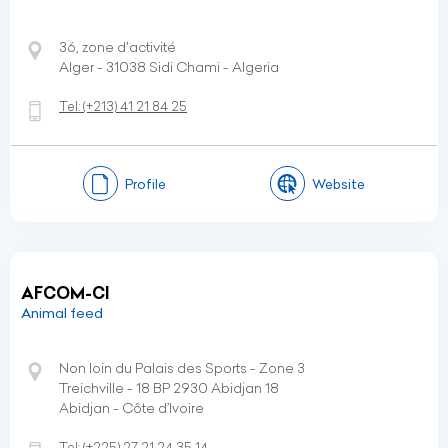
36, zone d'activité
Alger - 31038 Sidi Chami - Algeria
Tel:
(+213)
41 21 84 25
Profile
Website
AFCOM-CI
Animal feed
Non loin du Palais des Sports - Zone 3
Treichville - 18 BP 2930 Abidjan 18
Abidjan - Côte d’Ivoire
Tel:
(+225)
27 21 24 35 14