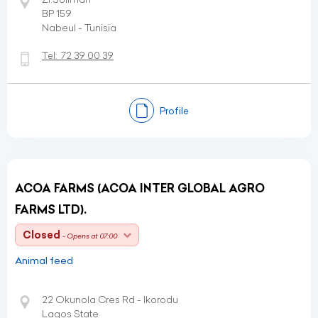
BP 159
Nabeul - Tunisia
Tel:
72 39 00 39
Profile
ACOA FARMS (ACOA INTER GLOBAL AGRO
FARMS LTD).
Closed
- Opens at 07:00
Animal feed
22 Okunola Cres Rd - Ikorodu
Lagos State