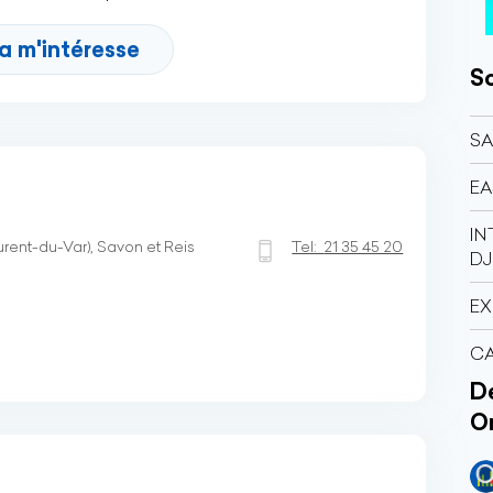
a m'intéresse
So
SA
EA
IN
ent-du-Var), Savon et Reis
Tel:
21 35 45 20
DJ
EX
CA
Dé
O