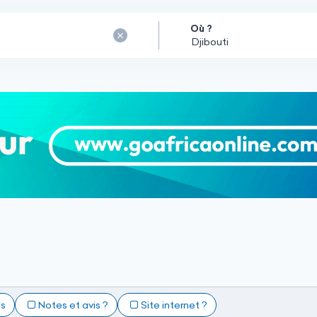
Où ?
ts
Notes et avis ?
Site internet ?