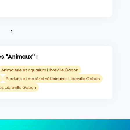
(current)
1
s "Animaux" :
Animalerie et aquarium Libreville Gabon
Produits et matériel vétérinaires Libreville Gabon
es Libreville Gabon