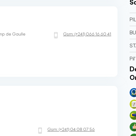
So
PI
BU
amp de Gaulle
Gsm:
(+241)
066 16 60 41
ST
Pil
Dé
O
Gsm:
(+241)
04 08 07 56