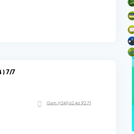
) 7/7
Gsm:
(+241)
62 46 92 71