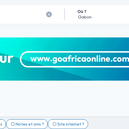
Où ?
ts
Notes et avis ?
Site internet ?