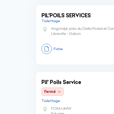
PIL'POILS SERVICES
Toilettage
Angondjé, près du Delta Postal et C
Libreville - Gabon
Fiche
Pil' Poils Service
Fermé
Toilettage
FCX6+JMW
Estuaire