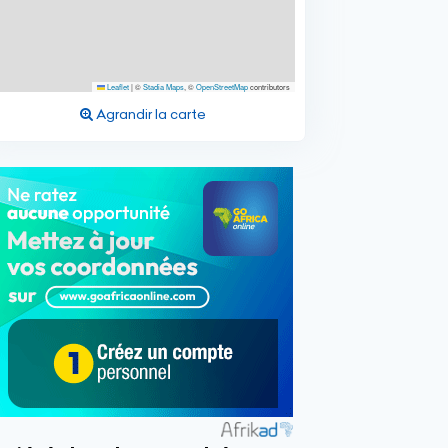
Leaflet
|
©
Stadia Maps
, ©
OpenStreetMap
contributors
Agrandir la carte