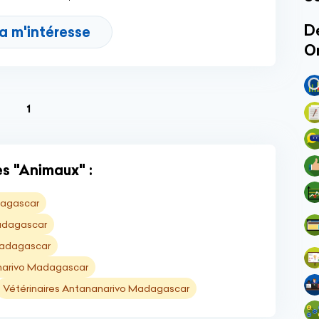
Dé
a m'intéresse
O
(current)
1
s "Animaux" :
dagascar
Madagascar
Madagascar
anarivo Madagascar
Vétérinaires Antananarivo Madagascar