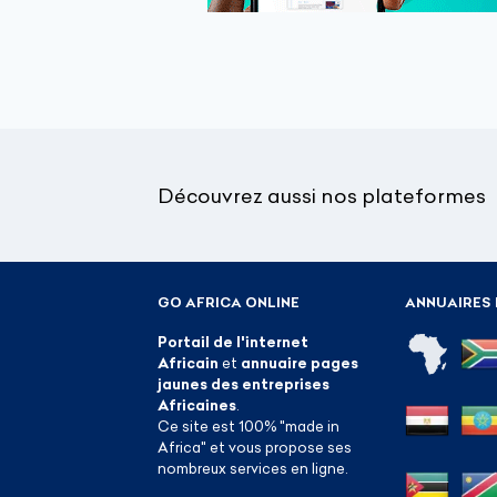
Découvrez aussi nos plateformes
GO AFRICA ONLINE
ANNUAIRES 
Portail de l'internet
Africain
et
annuaire pages
jaunes des entreprises
Africaines
.
Ce site est 100% "made in
Africa" et vous propose ses
nombreux services en ligne.