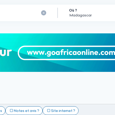
Où ?
ts
Notes et avis ?
Site internet ?