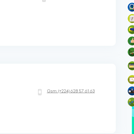
Gsm:
(+224)
628 57 61 63