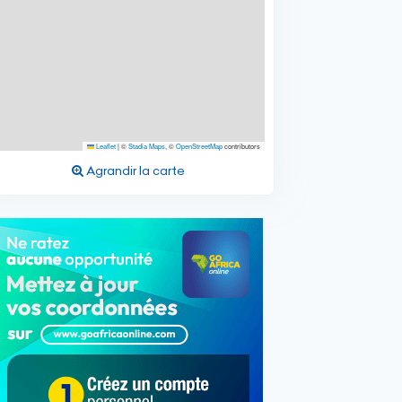
Leaflet
|
©
Stadia Maps
, ©
OpenStreetMap
contributors
Agrandir la carte