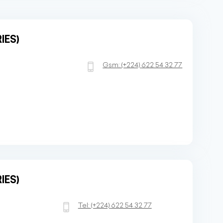
IES)
Gsm:
(+224)
622 54 32 77
IES)
Tel:
(+224)
622 54 32 77