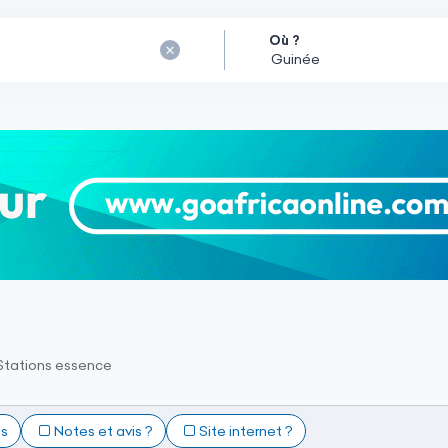
Où ?
Stations essence
ts
Notes et avis ?
Site internet ?