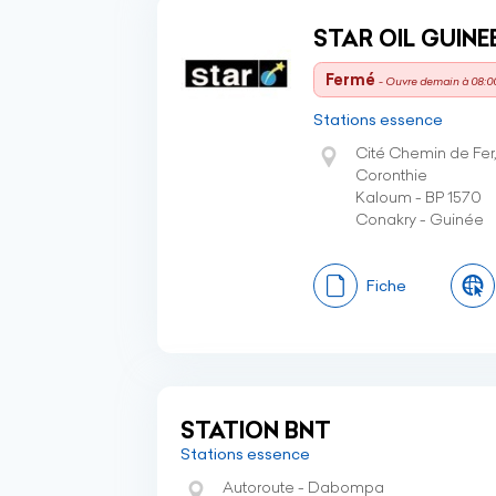
STAR OIL GUINE
Fermé
- Ouvre demain à 08:0
Stations essence
Cité Chemin de Fer,
Coronthie
Kaloum - BP 1570
Conakry - Guinée
Fiche
STATION BNT
Stations essence
Autoroute - Dabompa