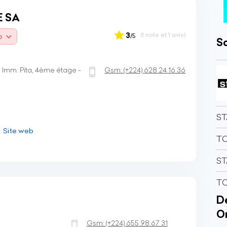
E SA
3
(1 note et 1 avis)
/5
0
So
 Imm. Pita, 4ème étage -
Gsm:
(+224)
628 24 16 36
ST
Site web
TO
ST
TO
Dé
O
Gsm:
(+224)
655 98 67 31