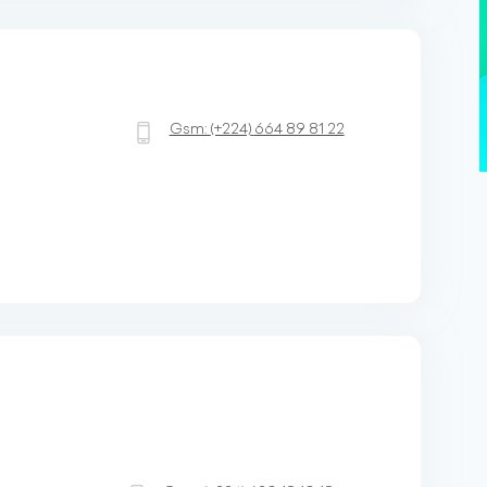
Gsm:
(+224)
664 89 81 22