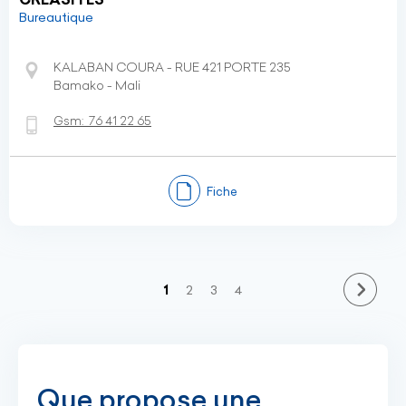
Bureautique
KALABAN COURA - RUE 421 PORTE 235
Bamako - Mali
Gsm:
76 41 22 65
Fiche
(current)
1
2
3
4
Que propose une