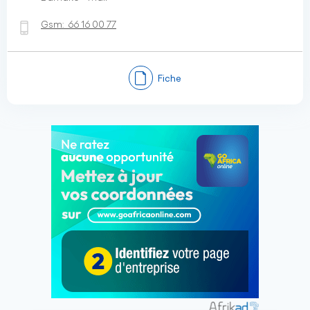
Gsm:
66 16 00 77
Fiche