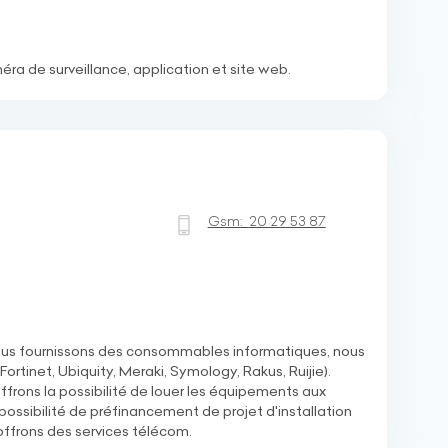
ra de surveillance, application et site web.
Gsm:
20 29 53 87
ous fournissons des consommables informatiques, nous
tinet, Ubiquity, Meraki, Symology, Rakus, Ruijie).
frons la possibilité de louer les équipements aux
 possibilité de préfinancement de projet d'installation
ffrons des services télécom.