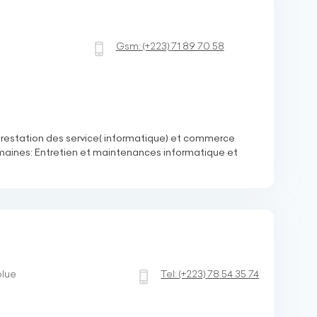
Gsm:
(+223)
71 89 70 58
restation des service( informatique) et commerce
omaines: Entretien et maintenances informatique et
blue
Tel:
(+223)
78 54 35 74