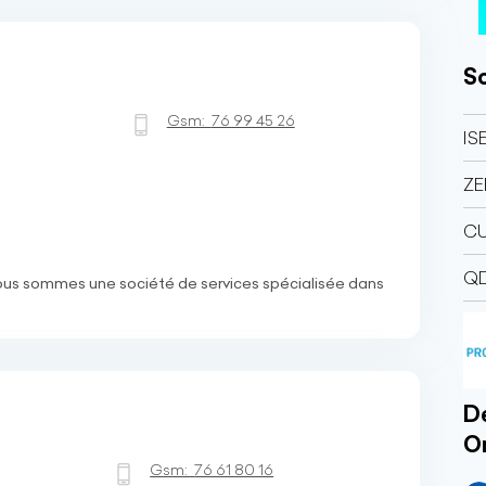
So
Gsm:
76 99 45 26
IS
ZE
CU
QD
Nous sommes une société de services spécialisée dans
Dé
O
Gsm:
76 61 80 16