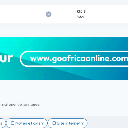
Où ?
 matériel vétérinaires
ts
Notes et avis ?
Site internet ?