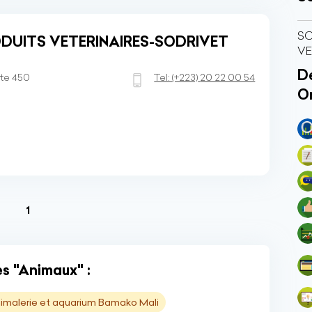
SO
ODUITS VETERINAIRES-SODRIVET
VE
Dé
rte 450
Tel:
(+223)
20 22 00 54
O
(current)
1
s "Animaux" :
imalerie et aquarium Bamako Mali