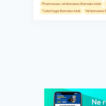
Pharmacies vétérinaires Bamako Mali
Toilettage Bamako Mali
Vétérinaires