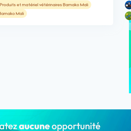
Produits et matériel vétérinaires Bamako Mali
 Bamako Mali