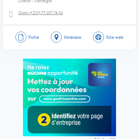
Dakar - Sénégal
Gsm:
(+221)
77 617 74 16
Fiche
Itinéraire
Site web