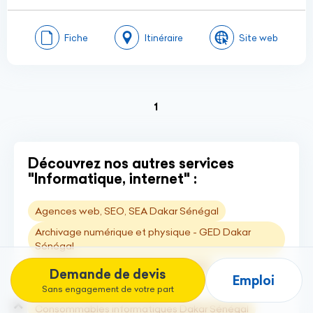
Fiche
Itinéraire
Site web
(current)
1
Découvrez nos autres services
"Informatique, internet" :
Agences web, SEO, SEA Dakar Sénégal
Archivage numérique et physique - GED Dakar
Sénégal
Assistance technique Dakar Sénégal
Demande de devis
Emploi
Bureautique Dakar Sénégal
Sans engagement de votre part
Consommables informatiques Dakar Sénégal