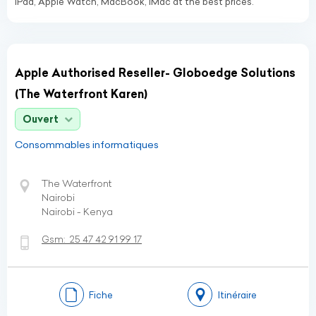
iPad, Apple Watch, MacBook, iMac at the best prices.
Apple Authorised Reseller- Globoedge Solutions
(The Waterfront Karen)
Ouvert
Consommables informatiques
The Waterfront
Nairobi
Nairobi - Kenya
Gsm:
25 47 42 91 99 17
Fiche
Itinéraire