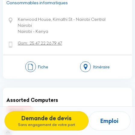
Consommables informatiques
Kenwood House, Kimathi St - Nairobi Central
Nairobi
Nairobi - Kenya
Gsm:
25 47 22 26 79 47
Fiche
Itinéraire
Assorted Computers
Fermé
Demande de devis
Emploi
Consommables informatiques
Sans engagement de votre part