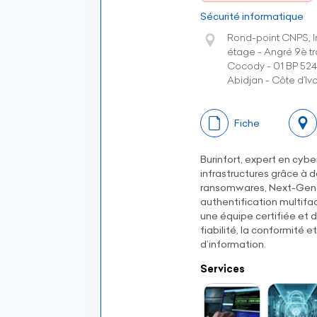
Sécurité informatique
Rond-point CNPS, 
étage - Angré 9è t
Cocody - 01 BP 524
Abidjan - Côte d’Ivo
Fiche
Burinfort, expert en cyb
infrastructures grâce à d
ransomwares, Next-Genera
authentification multifa
une équipe certifiée et d
fiabilité, la conformité 
d’information.
Services