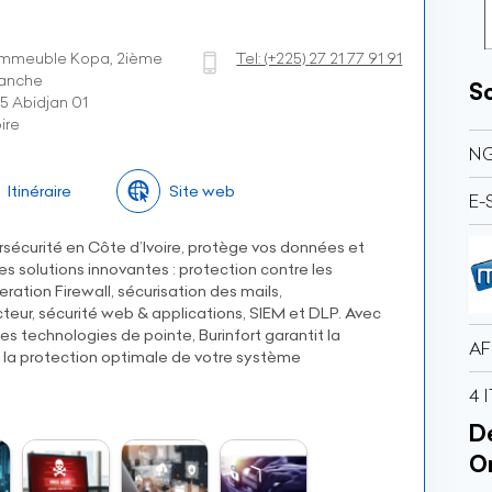
Immeuble Kopa, 2ième
Tel:
(+225)
27 21 77 91 91
ranche
So
5 Abidjan 01
ire
NG
Itinéraire
Site web
E-
ersécurité en Côte d’Ivoire, protège vos données et
es solutions innovantes : protection contre les
tion Firewall, sécurisation des mails,
cteur, sécurité web & applications, SIEM et DLP. Avec
es technologies de pointe, Burinfort garantit la
AF
et la protection optimale de votre système
4 
Dé
O