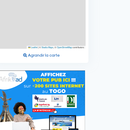
Leaflet
|
©
Stadia Maps
, ©
OpenStreetMap
contributors
Agrandir la carte