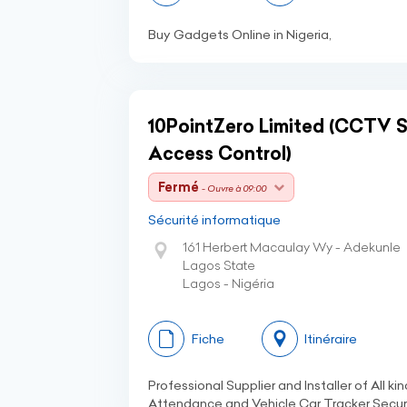
Buy Gadgets Online in Nigeria,
10PointZero Limited (CCTV S
Access Control)
Fermé
- Ouvre à 09:00
Sécurité informatique
161 Herbert Macaulay Wy - Adekunle
Lagos State
Lagos - Nigéria
Fiche
Itinéraire
Professional Supplier and Installer of All
Attendance and Vehicle Car Tracker Securi