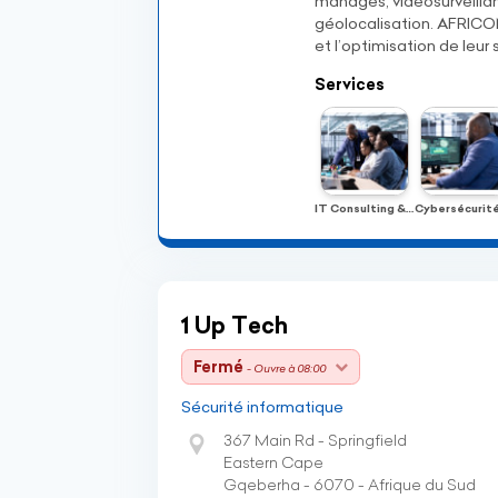
managés, vidéosurveillan
géolocalisation. AFRICO
et l’optimisation de leur
Services
IT Consulting & Services Managés
1 Up Tech
Fermé
- Ouvre à 08:00
Sécurité informatique
367 Main Rd - Springfield
Eastern Cape
Gqeberha - 6070 - Afrique du Sud