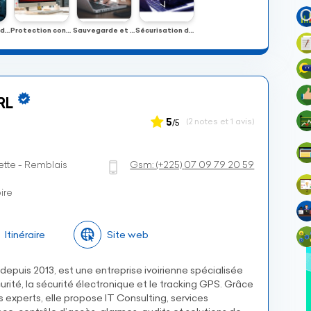
Mise en place de pare-feu et systèmes de détection d’intrusion
Protection contre les virus, malwares et cyberattaques
Sauvegarde et restauration de données
Sécurisation des accès et authentification
RL
5
(2 notes et 1 avis)
/5
ette - Remblais
Gsm:
(+225)
07 09 79 20 59
ire
Itinéraire
Site web
depuis 2013, est une entreprise ivoirienne spécialisée
urité, la sécurité électronique et le tracking GPS. Grâce
 experts, elle propose IT Consulting, services