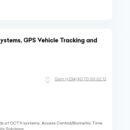
ystems, GPS Vehicle Tracking and
Gsm:
(+234)
90 70 00 02 12
 kinds of CCTV systems, Access Control/Biometric Time
ty Solutions.