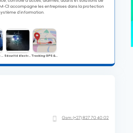
ce, contrôle d’accès, alarmes, audits et solutions de
M-CI accompagne les entreprises dans la protection
 système d’information.
Cybersécurité – Protection contre les cybermenaces
Sécurité électronique & Contrôle d’accès
Tracking GPS & Géolocalisation
Gsm:
(+27)
827 70 40 02