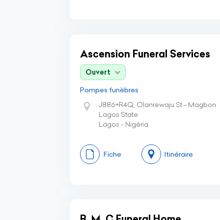
Ascension Funeral Services
Ouvert
Pompes funèbres
J886+R4Q, Olanrewaju St - Magbon
Lagos State
Lagos - Nigéria
Fiche
Itinéraire
B. M. C Funeral Home