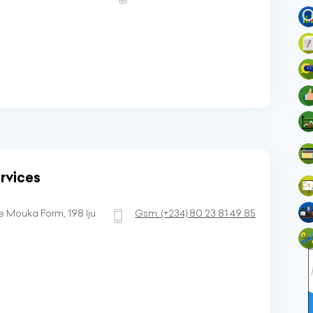
rvices
 Mouka Form, 198 Iju
Gsm:
(+234)
80 23 81 49 85