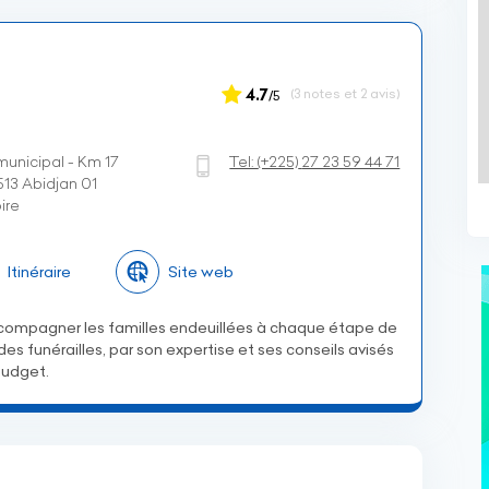
4.7
(3 notes et 2 avis)
/5
municipal - Km 17
Tel:
(+225)
27 23 59 44 71
513 Abidjan 01
ire
Itinéraire
Site web
ompagner les familles endeuillées à chaque étape de
es funérailles, par son expertise et ses conseils avisés
budget.