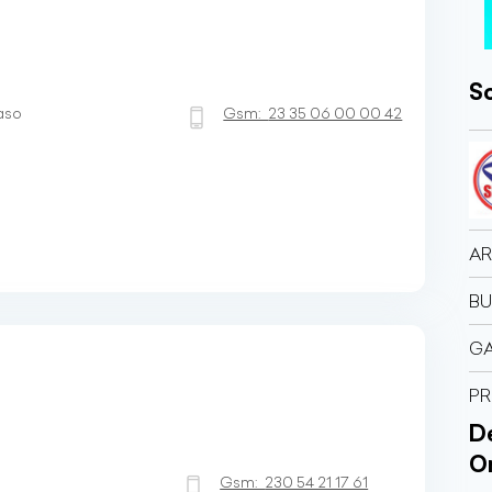
So
aso
Gsm:
23 35 06 00 00 42
AR
BU
G
PR
Dé
O
Gsm:
230 54 21 17 61