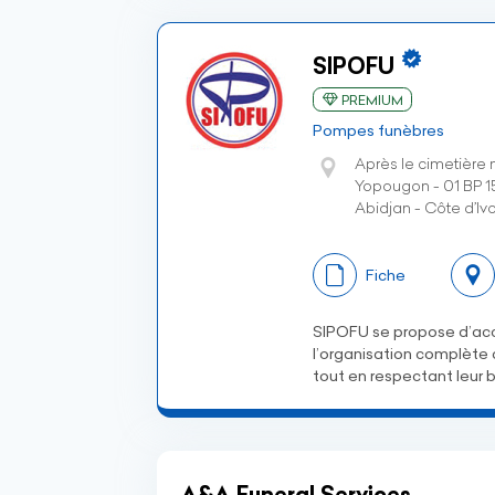
SIPOFU
PREMIUM
Pompes funèbres
Après le cimetière 
Yopougon - 01 BP 1
Abidjan - Côte d’Ivo
Fiche
SIPOFU se propose d’acc
l’organisation complète d
tout en respectant leur 
A&A Funeral Services