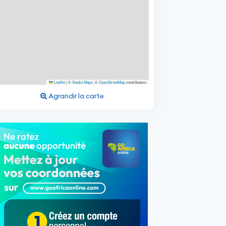
Leaflet
|
©
Stadia Maps
, ©
OpenStreetMap
contributors
Agrandir la carte