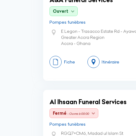
Ouvert
Pompes funèbres
E Legon - Trasacco Estate Rd - Ayaw
Greater Accra Region
Accra - Ghana
Fiche
Itinéraire
Al Ihsaan Funeral Services
Fermé
- Ouvre à 00:00
Pompes funèbres
RGQ7+CM6, Madad ul Islam St