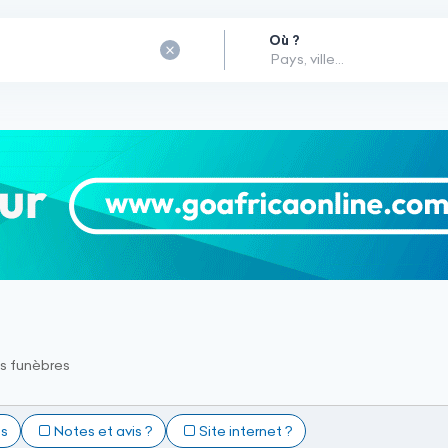
Où ?
 funèbres
ts
Notes et avis ?
Site internet ?