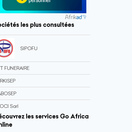
ciétés les plus consultées
SIPOFU
T FUNERAIRE
RKISEP
ABOSEP
OCI Sarl
couvrez les services Go Africa
nline