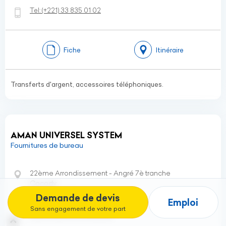
Tel:
(+221)
33 835 01 02
Fiche
Itinéraire
Transferts d'argent, accessoires téléphoniques.
AMAN UNIVERSEL SYSTEM
Fournitures de bureau
22ème Arrondissement - Angré 7è tranche
Cocody
Abidjan - Côte d’Ivoire
Demande de devis
Emploi
Sans engagement de votre part
Gsm:
(+225)
07 77 81 00 38