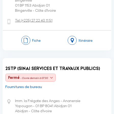
Bingerville
01 BP 1153 Abidjan 01
Bingerville - Côte d’Ivoire
Tel:
(+225)
27 22 40 11 51
Fiche
Itinéraire
2STP (SINAI SERVICES ET TRAVAUX PUBLICS)
Fermé
- Ouvre demain à 07:30
Fournitures de bureau
Imm. la Frégate des Anges - Ananeraie
Yopougon - 01 BP 8041 Abidjan 01
Abidjan - Côte d’Ivoire