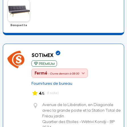
Banquette
SOTIMEX
PREMIUM
Fermé
- Ouvre demain à 08:00
Fournitures de bureau
4
(1 note)
/5
Avenue de la Libération, en Diagonale
avec la grande poste et la Station Total de
Fréau jardin
Quartier des Etoiles –Wétrivi Kondji - BP