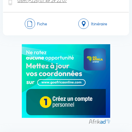
Gsm:
(+225)
07 49 29 22 07
Fiche
Itinéraire