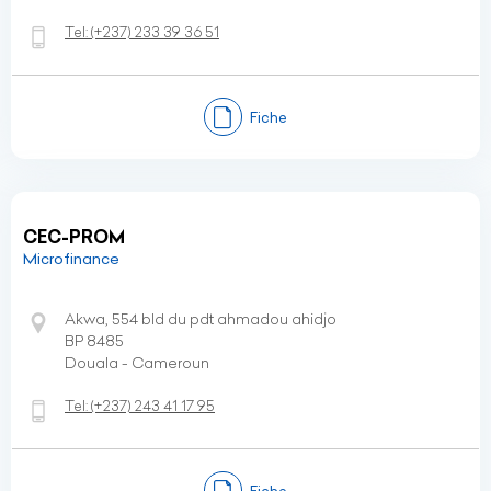
Tel:
(+237)
233 39 36 51
Fiche
CEC-PROM
Microfinance
Akwa, 554 bld du pdt ahmadou ahidjo
BP 8485
Douala - Cameroun
Tel:
(+237)
243 41 17 95
Fiche