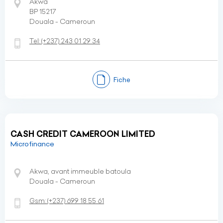
Akwa
BP 15217
Douala - Cameroun
Tel:
(+237)
243 01 29 34
Fiche
CASH CREDIT CAMEROON LIMITED
Microfinance
Akwa, avant immeuble batoula
Douala - Cameroun
Gsm:
(+237)
699 18 55 61