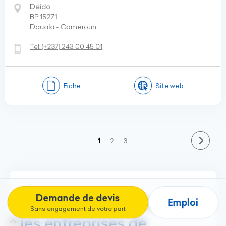
Deido
BP 15271
Douala - Cameroun
Tel:
(+237)
243 00 45 01
Fiche
Site web
(current)
1
2
3
Quels services proposent
Demande de devis
Emploi
Sans engagement de votre part
les entreprises de