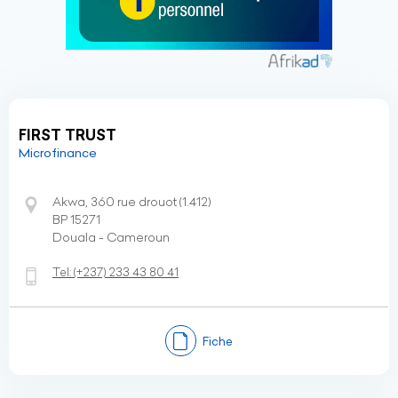
FIRST TRUST
Microfinance
Akwa, 360 rue drouot (1.412)
BP 15271
Douala - Cameroun
Tel:
(+237)
233 43 80 41
Fiche