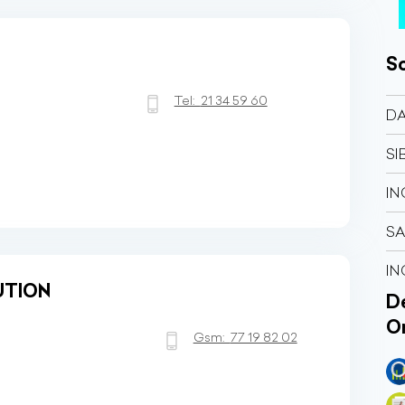
So
Tel:
21 34 59 60
DA
SI
IN
SA
IN
UTION
Dé
O
Gsm:
77 19 82 02