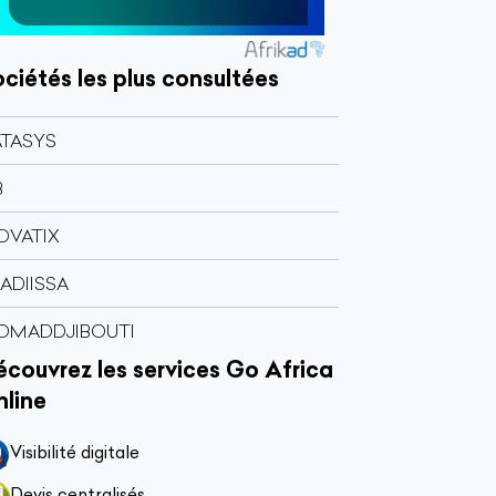
ciétés les plus consultées
TASYS
B
OVATIX
ADIISSA
OMADDJIBOUTI
couvrez les services Go Africa
nline
Visibilité digitale
Devis centralisés