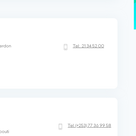
Verdon
Tel:
21 34 52 00
Tel:
(+253)
77 36 99 58
bouti