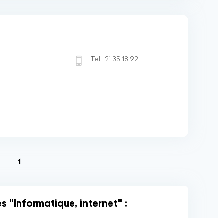
Tel:
21 35 18 92
(current)
1
 "Informatique, internet" :