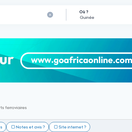
Où ?
s ferroviaires
ts
Notes et avis ?
Site internet ?