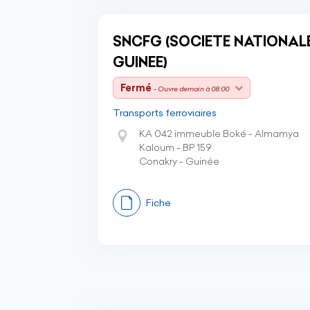
SNCFG (SOCIETE NATIONALE
GUINEE)
Fermé
- Ouvre demain à 08:00
Transports ferroviaires
KA 042 immeuble Boké - Almamya
Kaloum - BP 159
Conakry - Guinée
Fiche