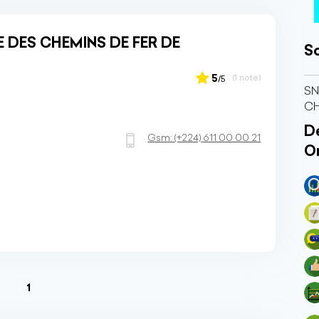
 DES CHEMINS DE FER DE
So
5
(1 note)
/5
SN
CH
Dé
Gsm:
(+224)
611 00 00 21
O
(current)
1