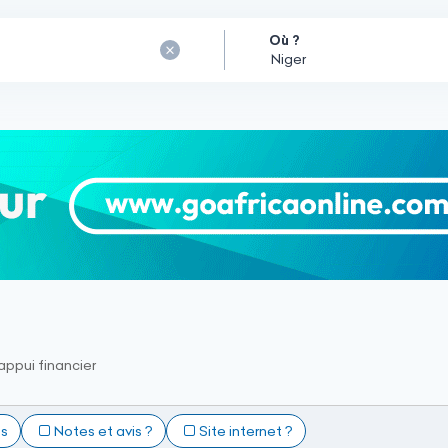
Où ?
appui financier
ts
Notes et avis ?
Site internet ?