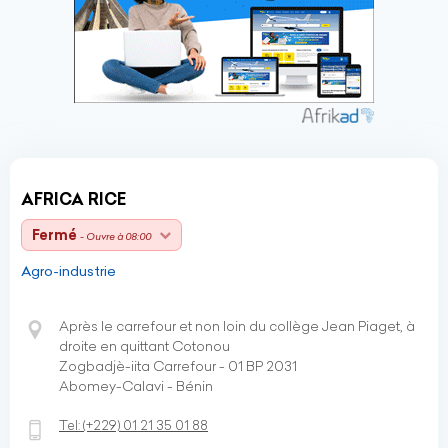
AFRICA RICE
Fermé
- Ouvre à 08:00
Agro-industrie
Après le carrefour et non loin du collège Jean Piaget, à
droite en quittant Cotonou
Zogbadjè-iita Carrefour - 01 BP 2031
Abomey-Calavi - Bénin
Tel:
(+229)
01 21 35 01 88