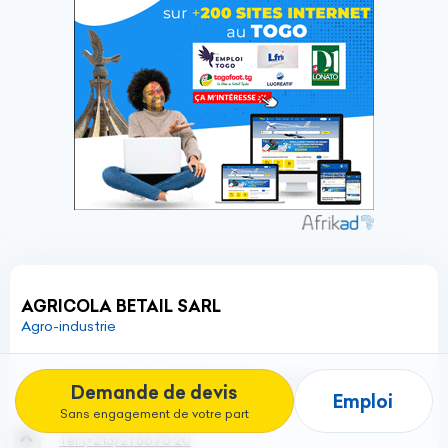
AGRICOLA BETAIL SARL
Agro-industrie
Cité 602 logements Bt 10 n°32, Les Dunes
Demande de devis
Emploi
Cheraga - 16014 Chéraga - Algérie
Sans engagement de votre part
Tel:
(+213)
21 36 70 20