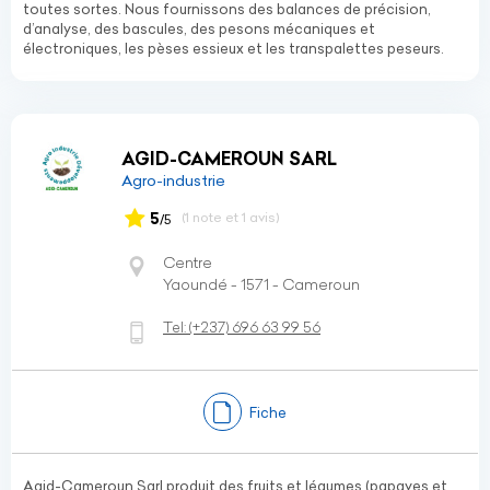
toutes sortes. Nous fournissons des balances de précision,
d’analyse, des bascules, des pesons mécaniques et
électroniques, les pèses essieux et les transpalettes peseurs.
AGID-CAMEROUN SARL
Agro-industrie
5
(1 note et 1 avis)
/5
Centre
Yaoundé - 1571 - Cameroun
Tel:
(+237)
696 63 99 56
Fiche
Agid-Cameroun Sarl produit des fruits et légumes (papayes et