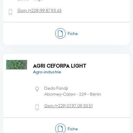
Gsm:
(+228)
99 87 93 63
Fiche
AGRI CEFORPA LIGHT
Agro-industrie
Dedo Fandji
Abomey-Calavi - 229 - Bénin
Gsm:
(+229)
01 97 09 33 51
Fiche