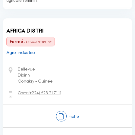
agricole féminin.
AFRICA DISTRI
Fermé
- Ouvre à 08:00
Agro-industrie
Bellevue
Dixinn
Conakry - Guinée
Gsm:
(+224)
623 21 71 11
Fiche