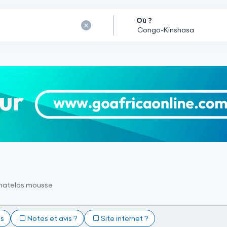
Où ?
 matelas mousse
ts
Notes et avis ?
Site internet ?