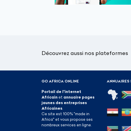
Découvrez aussi nos plateformes
GO AFRICA ONLINE
ANNUAIRES 
Portail de l'internet
Africain
et
annuaire pages
jaunes des entreprises
Africaines
.
Ce site est 100% "made in
Africa" et vous propose ses
nombreux services en ligne.