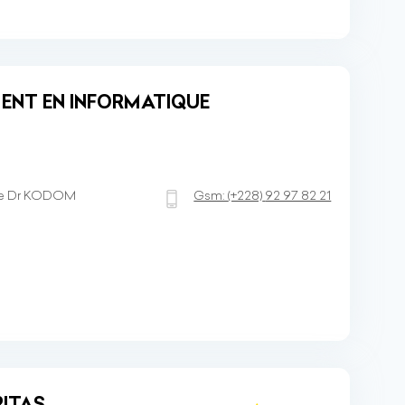
ENT EN INFORMATIQUE
que Dr KODOM
Gsm:
(+228)
92 97 82 21
RITAS