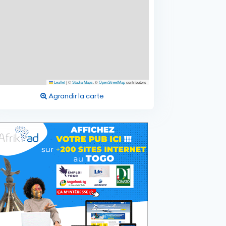
Leaflet
|
©
Stadia Maps
, ©
OpenStreetMap
contributors
Agrandir la carte