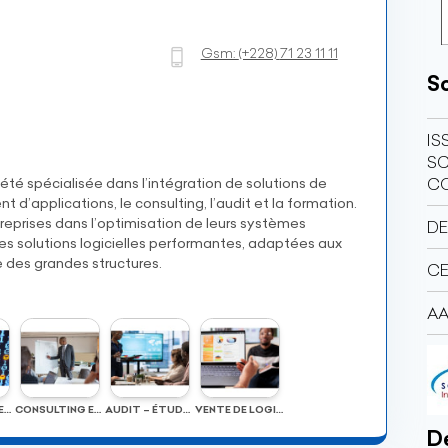
Gsm:
(+228)
71 23 11 11
So
IS
SC
ciété spécialisée dans l’intégration de solutions de
C
 d’applications, le consulting, l’audit et la formation.
eprises dans l’optimisation de leurs systèmes
DE
des solutions logicielles performantes, adaptées aux
des grandes structures.
CE
AA
DÉVELOPPEMENT D’APPLICATIONS
CONSULTING ET FORMATION
AUDIT – ÉTUDE – CONSEILS EN INFORMATIQUE
VENTE DE LOGICIELS
Dé