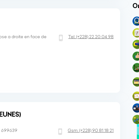
O
Rose a droite en face de
Tel:
(+228)
22 20 04 98
EUNES)
BP 699639
Gsm:
(+228)
90 81 18 21