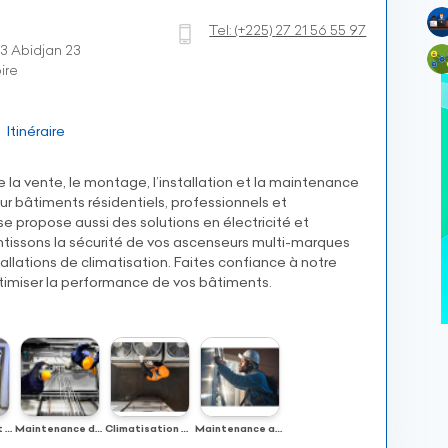
Tel:
(+225)
27 21 56 55 97
3 Abidjan 23
ire
Itinéraire
a vente, le montage, l’installation et la maintenance
ur bâtiments résidentiels, professionnels et
ise propose aussi des solutions en électricité et
ntissons la sécurité de vos ascenseurs multi-marques
stallations de climatisation. Faites confiance à notre
timiser la performance de vos bâtiments.
Installation et montage d’ascenseurs
Maintenance d’ascenseurs et sécurité des utilisateurs
Climatisation ascenseur
Maintenance ascenseur