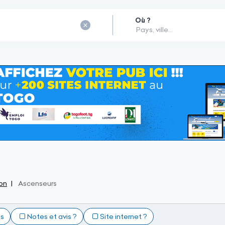
Où ?
on
Ascenseurs
ts
Notes et avis ?
Site internet ?