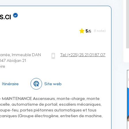
S.CI
5
(1 note)
/5
 barrée, Immeuble DAN
Tel:
(+225)
25 21 01 87 07
2047 Abidjan 21
ire
Itinéraire
Site web
- MAINTENANCE Ascenseurs, monte-charge, monte
celle, automatisme de portail, escaliers mécaniques,
e coupe-feu, portes piétonnes automatiques et tous
aniques (Groupe électrogène, entretien de machine,