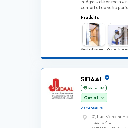
intégral « clé en main »,
confort et de votre per
Produits
Vente d’ascenseurs neufs
SIDAAL
PREMIUM
Ouvert
Ascenseurs
31, Rue Marconi, Ap
- Zone 4 C