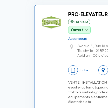
PRO-ELEVATEUR
PREMIUM
Ouvert
Ascenseurs
Avenue 21, Rue 16
Treichville - 21 BP 
Abidjan - Côte d’Ivo
Fiche
VENTE - INSTALLATION 
escalier automatique, na
trottoirs roulants, port
équipements électroméc
électricité etc.).