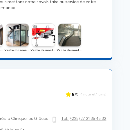
 nous mettons notre savoir-faire au service de votre
formance.
Vente d’ascenseurs neufs
Vente d’ascenseurs neufs
Vente de monte-charges, escaliers mécaniques, trottoirs roulants
Vente de monte-charges, escaliers mécaniques, trottoirs roulants" a été créé avec succès
5
(1 note et 1 avis)
/5
rès la Clinique les Grâces
Tel:
(+225)
27 21 35 45 32