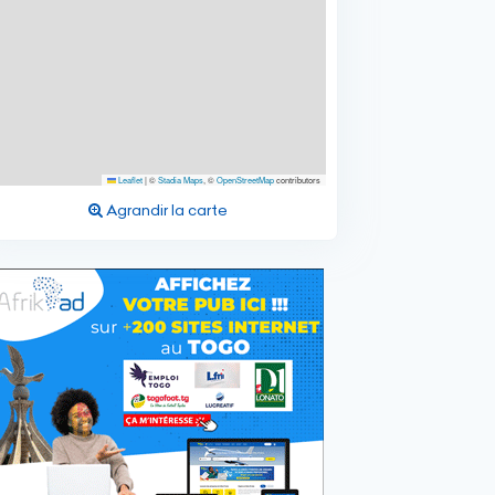
Leaflet
|
©
Stadia Maps
, ©
OpenStreetMap
contributors
Agrandir la carte