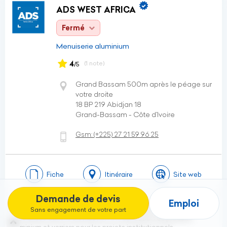
ADS WEST AFRICA
Fermé
Menuiserie aluminium
4
(1 note)
/5
Grand Bassam 500m après le péage sur
votre droite
18 BP 219 Abidjan 18
Grand-Bassam - Côte d’Ivoire
Gsm:
(+225)
27 21 59 96 25
Fiche
Itinéraire
Site web
Demande de devis
Emploi
Fondée en 2010, ADS est une entreprise Franco-Ivoirienne
Sans engagement de votre part
spécialisée dans la distribution et fabrication de produits