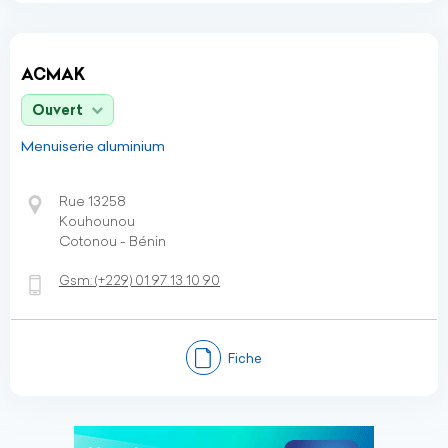
ACMAK
Ouvert
Menuiserie aluminium
Rue 13258
Kouhounou
Cotonou - Bénin
Gsm:
(+229)
01 97 13 10 90
Fiche