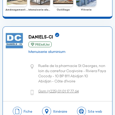
Aménagement & décoration
Menuiserie aluminium & inox
Outillage
Vitrerie
DANIELS-CI
PREMIUM
Menuiserie aluminium
Ruelle de la pharmacie St Georges, non
loin du carrefour Coqivoire - Riviera Faya
Cocody - 10 BP 811 Abidjan 10
Abidjan - Côte d’Ivoire
Gsm:
(+225)
01 01 17 77 64
Fiche
Itinéraire
Site web