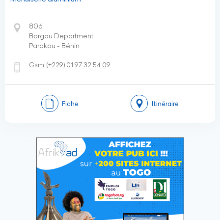
806
Borgou Department
Parakou - Bénin
Gsm:
(+229)
01 97 32 54 09
Fiche
Itinéraire