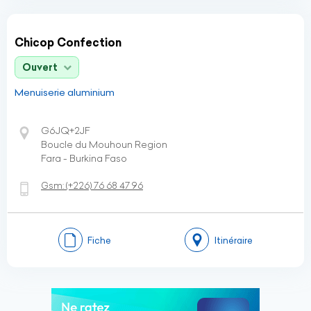
Chicop Confection
Ouvert
Menuiserie aluminium
G6JQ+2JF
Boucle du Mouhoun Region
Fara - Burkina Faso
Gsm:
(+226)
76 68 47 96
Fiche
Itinéraire