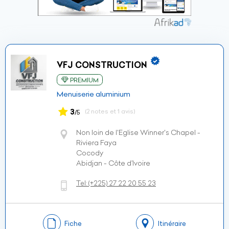
VFJ CONSTRUCTION
PREMIUM
Menuiserie aluminium
3
(2 notes et 1 avis)
/5
Non loin de l'Eglise Winner's Chapel -
Riviera Faya
Cocody
Abidjan - Côte d’Ivoire
Tel:
(+225)
27 22 20 55 23
Fiche
Itinéraire