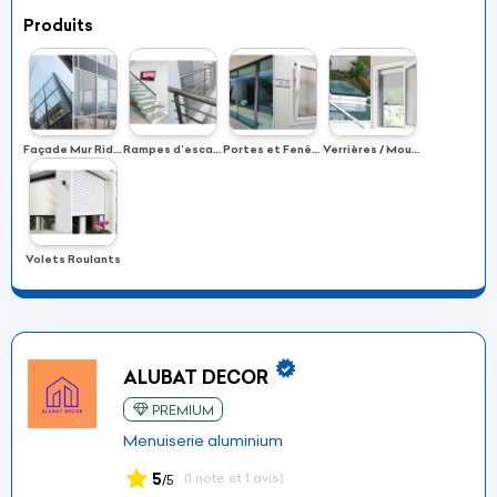
Produits
Façade Mur Rideau
Rampes d’escalier / Garde-Corps En Inox
Portes et Fenêtres
Verrières / Moustiquaires
Volets Roulants
ALUBAT DECOR
PREMIUM
Menuiserie aluminium
5
(1 note et 1 avis)
/5