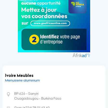
Ivoire Meubles
Menuiserie aluminium
BP:626 - Sanyiri
Ouagadougou - Burkina Faso
Gsm:
(+226)
78 01 43 40